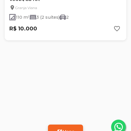
Granja Viana
110 m²
3 (2 suítes)
2
R$ 10.000