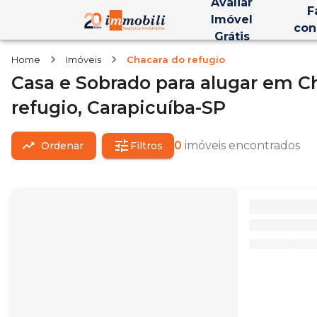
Avaliar
F
Imóvel
con
Grátis
Home
Imóveis
Chacara do refugio
Casa e Sobrado
para alugar
em
C
refugio,
Carapicuíba-SP
0
imóveis encontrados
Ordenar
Filtros