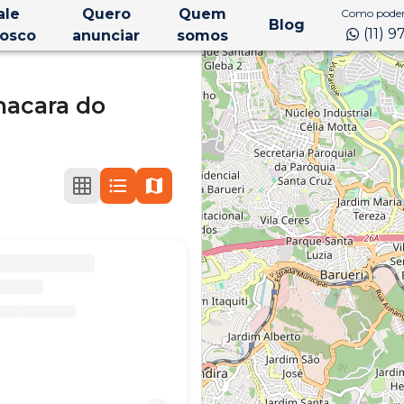
ale
Quero
Quem
Como podem
Blog
(11) 
osco
anunciar
somos
hacara do