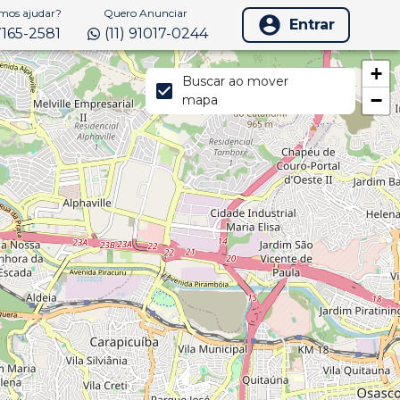
os ajudar?
Quero Anunciar
Entrar
97165-2581
(11) 91017-0244
+
Buscar ao mover
−
mapa