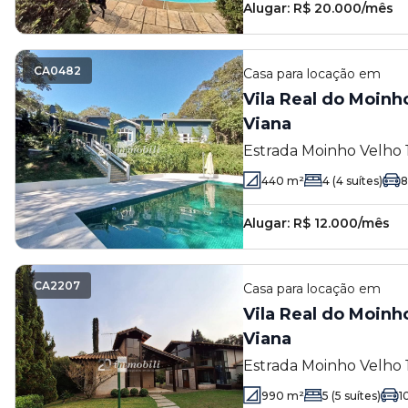
Alugar:
R$ 20.000/mês
CA0482
Casa
para locação em
Vila Real do Moinho
Viana
Estrada Moinho Velho 1
Embu das Artes - SP
440
m²
4
(4 suítes)
8
Alugar:
R$ 12.000/mês
CA2207
Casa
para locação em
Vila Real do Moinho
Viana
Estrada Moinho Velho 1
Embu das Artes - SP
990
m²
5
(5 suítes)
1