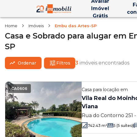
Avaliar
F
Imóvel
con
Grátis
Home
Imóveis
Embu das Artes-SP
Casa e Sobrado
para alugar
em
E
SP
3
imóveis encontrados
Ordenar
Filtros
CA0606
Casa
para locação em
Vila Real do Moinho
Viana
Rua do Contorno 251 -
das Artes - SP
742.43
m²
5
(5 suítes)