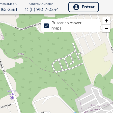
os ajudar?
Quero Anunciar
Entrar
97165-2581
(11) 91017-0244
+
Buscar ao mover
−
mapa