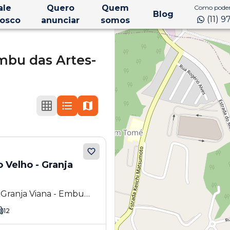
ale
Quero
Quem
Como podem
Blog
(11) 
osco
anunciar
somos
mbu das Artes-
 Velho - Granja
 Granja Viana - Embu
12