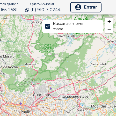
os ajudar?
Quero Anunciar
Entrar
97165-2581
(11) 91017-0244
+
Buscar ao mover
−
mapa