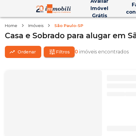
Avaliar
F
Imóvel
con
Grátis
Home
Imóveis
São Paulo-SP
Casa e Sobrado
para alugar
em
S
0
imóveis encontrados
Ordenar
Filtros