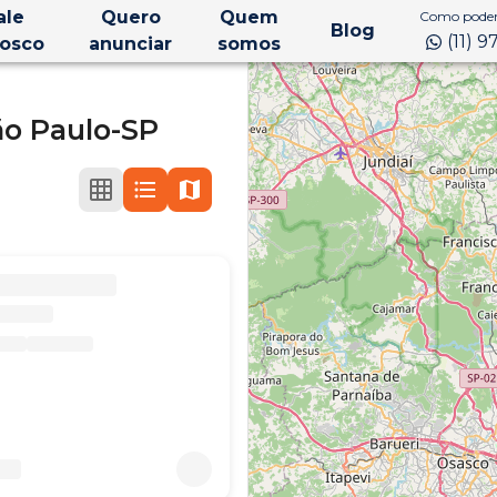
ale
Quero
Quem
Como podem
Blog
(11) 
osco
anunciar
somos
ão Paulo-SP