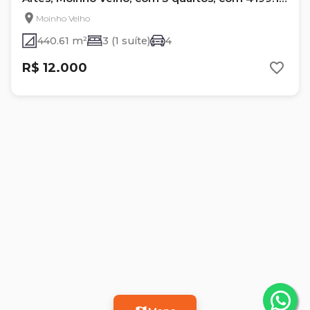
m²
Moinho Velho
440.61 m²
3 (1 suíte)
4
R$ 12.000