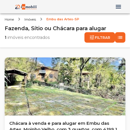
Embu das Artes-SP
Home
Imóveis
Fazenda, Sítio ou Chácara
para alugar
1
imóveis encontrados
FILTRAR
Chácara à venda e para alugar em Embu das
Artes, Moinho Velho, com 3 quartos, com 4199.16