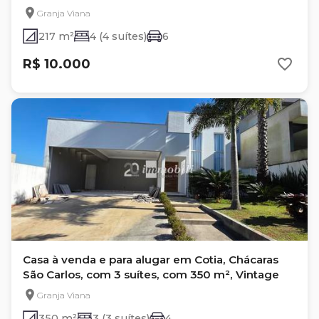
Granja Viana
217 m²
4 (4 suítes)
6
R$ 10.000
Casa à venda e para alugar em Cotia, Chácaras
São Carlos, com 3 suítes, com 350 m², Vintage
Granja Viana
350 m²
3 (3 suítes)
4