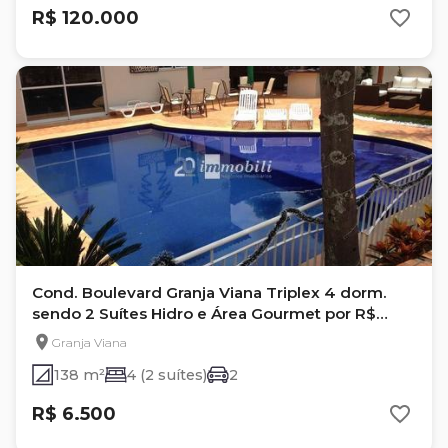
R$ 120.000
Cond. Boulevard Granja Viana Triplex 4 dorm.
sendo 2 Suítes Hidro e Área Gourmet por R$
920.000,00 - Granja Viana
Granja Viana
138 m²
4 (2 suítes)
2
R$ 6.500