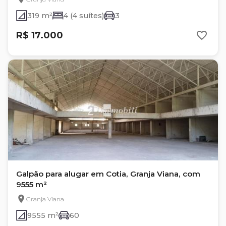
319 m²
4 (4 suítes)
3
R$ 17.000
Galpão para alugar em Cotia, Granja Viana, com
9555 m²
Granja Viana
9555 m²
60