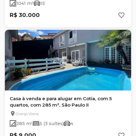
1041 m²
15
R$ 30.000
Casa à venda e para alugar em Cotia, com 5
quartos, com 285 m², São Paulo II
Granja Viana
285 m²
5 (3 suítes)
4
R$ 9.000