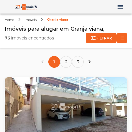
Granja viana
Home
Imóveis
Imóveis
para alugar
em
Granja viana,
76
imóveis encontrados
FILTRAR
1
2
3