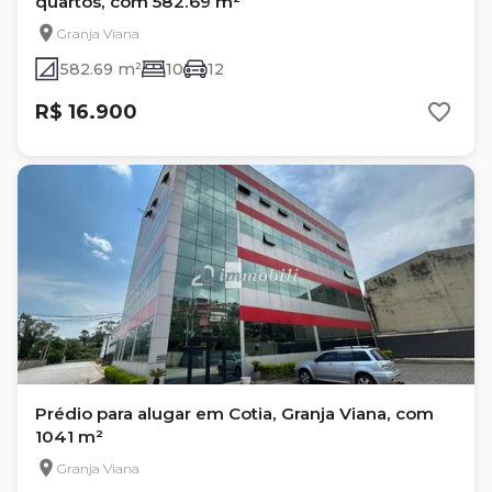
quartos, com 582.69 m²
Granja Viana
582.69 m²
10
12
R$ 16.900
Prédio para alugar em Cotia, Granja Viana, com
1041 m²
Granja Viana