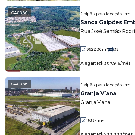
GA0080
Galpão
para locação em
Sanca Galpões Emb
Rua José Semião Rodri
Quinhaú - Embu das Ar
9622.36
m²
32
Alugar:
R$ 307.916/mês
GA0086
Galpão
para locação em
Granja Viana
Granja Viana
16334
m²
Alugar:
R$ 500.000/mês