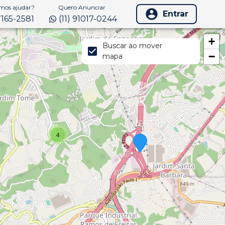
os ajudar?
Quero Anunciar
Entrar
97165-2581
(11) 91017-0244
+
Buscar ao mover
−
mapa
4