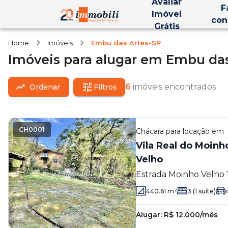
Avaliar
F
Imóvel
con
Grátis
Home
Imóveis
Embu das Artes-SP
Imóveis
para alugar
em
Embu das
6
imóveis encontrados
Ordenar
Filtros
CH0001
Chácara
para locação em
Vila Real do Moinh
Velho
Estrada Moinho Velho 1
Embu das Artes - SP
440.61
m²
3
(1 suíte)
Alugar:
R$ 12.000/mês