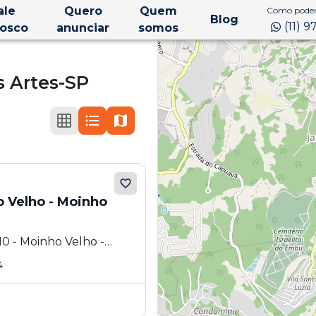
ale
Quero
Quem
Como podem
Blog
(11) 
osco
anunciar
somos
 Artes-SP
o Velho - Moinho
0 - Moinho Velho -
4