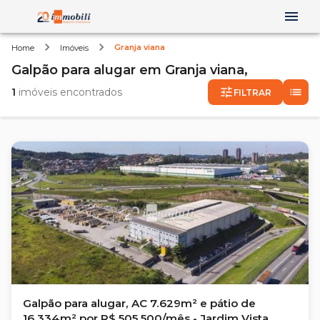
Granja viana
Home
Imóveis
Galpão
para alugar
em
Granja viana,
1
imóveis encontrados
FILTRAR
Galpão para alugar, AC 7.629m² e pátio de
16.334m² por R$ 505.500/mês - Jardim Vista