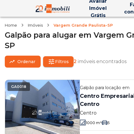
Avaliar
F
Imóvel
con
Grátis
Home
Imóveis
Vargem Grande Paulista-SP
Galpão
para alugar
em
Vargem Gr
SP
2
imóveis encontrados
Ordenar
Filtros
GA0018
Galpão
para locação em
Centro Empresaria
Centro
Centro
1000
m²
5