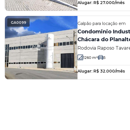
Alugar:
R$ 27.000/mês
GA0099
Galpão
para locação em
Condominio Industrial Pol
Chácara do Planalt
Rodovia Raposo Tavare
Planalto - Vargem Gra
1260
m²
5
Alugar:
R$ 32.000/mês