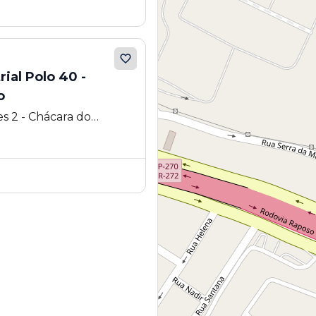
o 40 -
o
s 2 - Chácara do
nde Paulista - SP