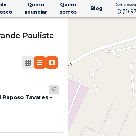
ale
Quero
Quem
Como podem
Blog
(11) 
osco
anunciar
somos
ande Paulista-
l Raposo Tavares -