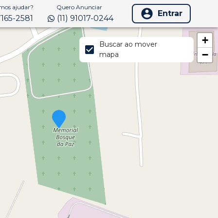
os ajudar?
Quero Anunciar
Entrar
97165-2581
(11) 91017-0244
+
Buscar ao mover
−
mapa