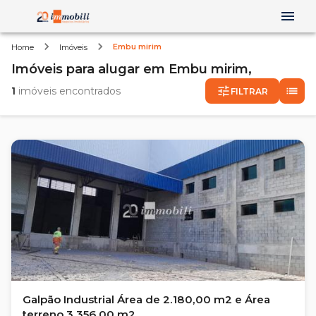
Embu mirim
Home
Imóveis
Imóveis
para alugar
em
Embu mirim,
1
imóveis encontrados
FILTRAR
Galpão Industrial Área de 2.180,00 m2 e Área
terreno 3.356,00 m2