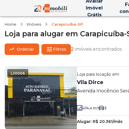
Avaliar
F
Imóvel
con
Grátis
Home
Imóveis
Carapicuíba-SP
Loja
para alugar
em
Carapicuíba-
2
imóveis encontrados
Ordenar
Filtros
LJ0006
Loja
para locação em
Vila Dirce
Avenida Inocêncio Seráf
474.4
m²
3
Alugar:
R$ 20.361/mês