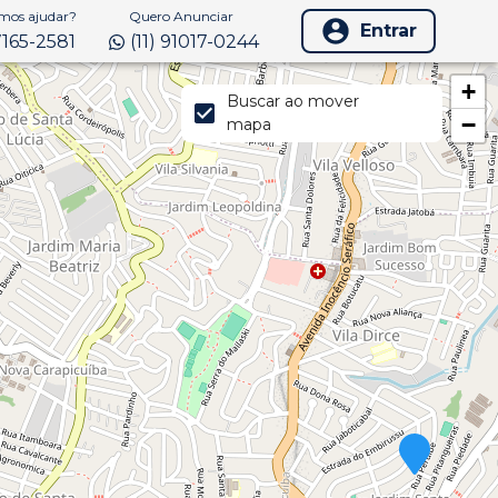
os ajudar?
Quero Anunciar
Entrar
97165-2581
(11) 91017-0244
+
Buscar ao mover
−
mapa