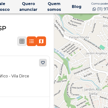
ale
Quero
Quem
Como podem
Blog
(11) 
osco
anunciar
somos
SP
ico - Vila Dirce