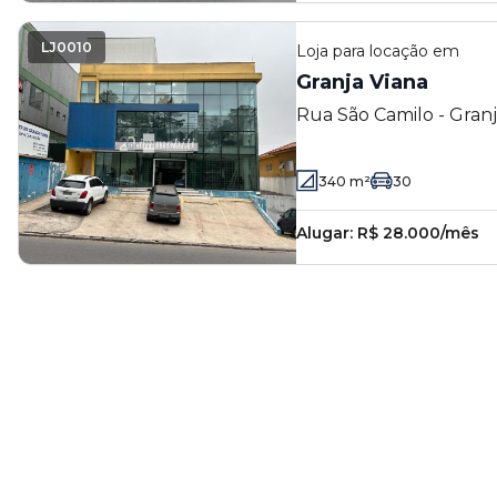
LJ0010
Loja
para locação em
Granja Viana
Rua São Camilo - Granj
340
m²
30
Alugar:
R$ 28.000/mês