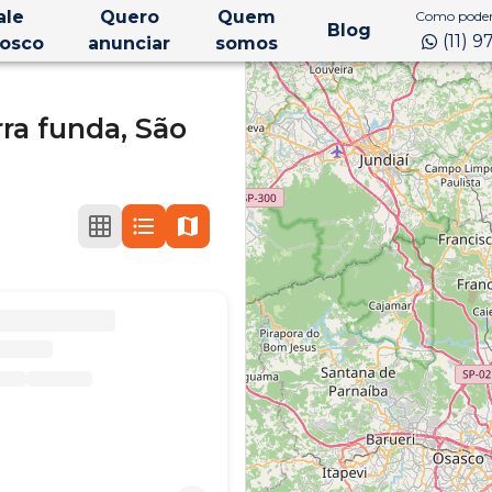
ale
Quero
Quem
Como podem
Blog
(11) 
osco
anunciar
somos
rra funda,
São