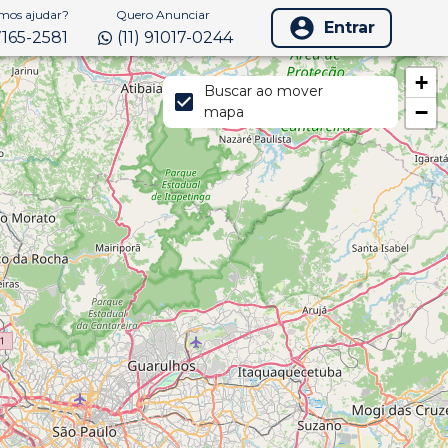
os ajudar?
Quero Anunciar
Entrar
97165-2581
(11) 91017-0244
+
Buscar ao mover
−
mapa