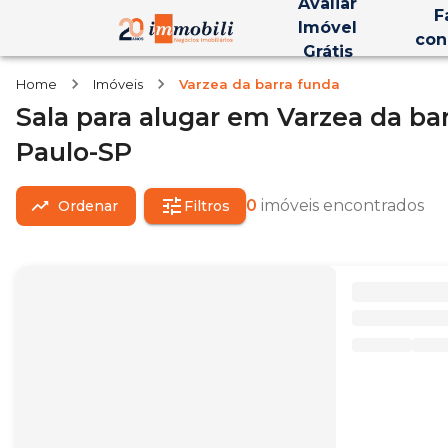
Avaliar
F
Imóvel
con
Grátis
Home
Imóveis
Varzea da barra funda
Sala
para alugar
em
Varzea da ba
Paulo-SP
0
imóveis encontrados
Ordenar
Filtros