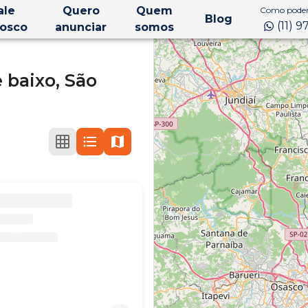
ale
Quero
Quem
Como podem
Blog
(11) 
osco
anunciar
somos
 baixo,
São