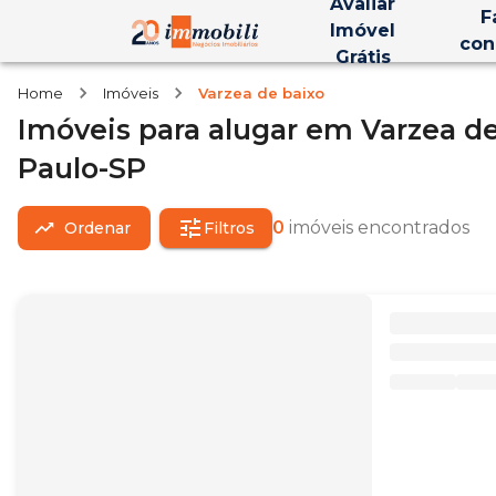
Avaliar
F
Imóvel
con
Grátis
Home
Imóveis
Varzea de baixo
Imóveis
para alugar
em
Varzea de
Paulo-SP
0
imóveis encontrados
Ordenar
Filtros