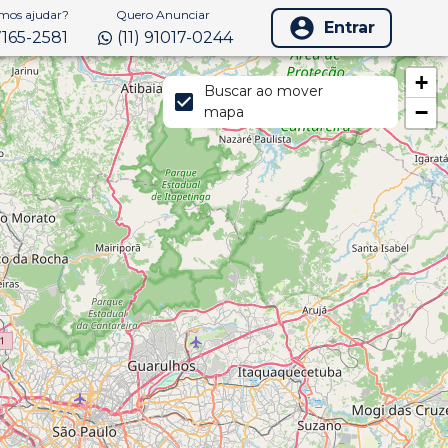
os ajudar?
Quero Anunciar
Entrar
97165-2581
(11) 91017-0244
+
Buscar ao mover
−
mapa