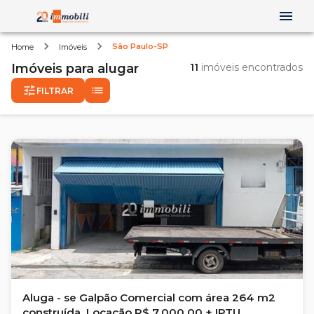
São Paulo-SP
Home
Imóveis
Imóveis
para alugar
11
imóveis encontrados
FILTRAR
Aluga - se Galpão Comercial com área 264 m2
construída, Locação R$ 7.000,00 + IPTU