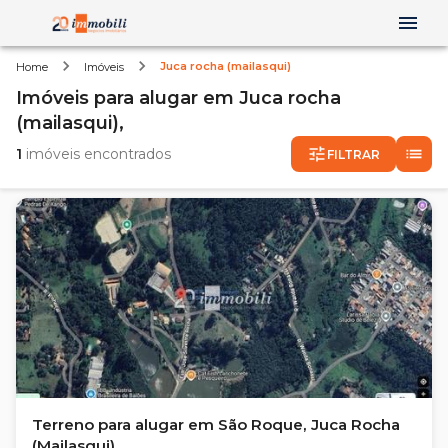
Juca rocha (mailasqui)
Home
Imóveis
Imóveis
para alugar
em
Juca rocha
(mailasqui),
1
imóveis encontrados
FILTRAR
Terreno para alugar em São Roque, Juca Rocha
(Mailasqui)