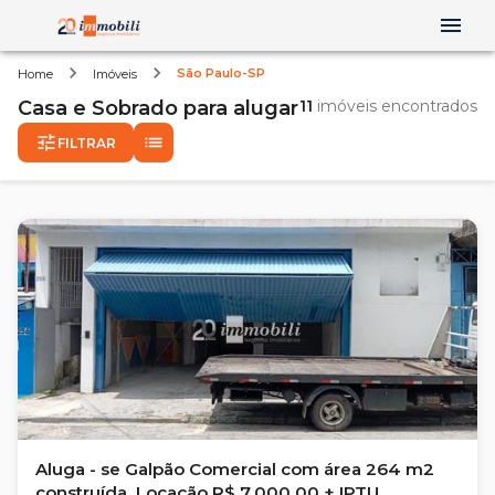
São Paulo-SP
Home
Imóveis
Casa e Sobrado
para alugar
11
imóveis encontrados
FILTRAR
Aluga - se Galpão Comercial com área 264 m2
construída, Locação R$ 7.000,00 + IPTU