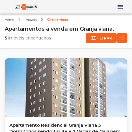
Granja viana
Home
Imóveis
Apartamentos
à venda
em
Granja viana,
5
imóveis encontrados
FILTRAR
Apartamento Residencial Granja Viana 3
Dormitórios sendo 1 suite e 2 Vagas de Garagem