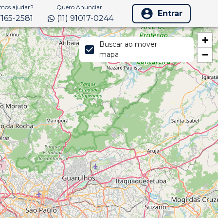
os ajudar?
Quero Anunciar
Entrar
97165-2581
(11) 91017-0244
+
Buscar ao mover
−
mapa