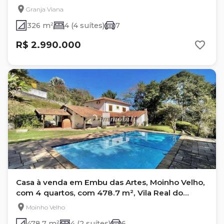
Granja Viana
326 m²
4 (4 suítes)
7
R$ 2.990.000
Casa à venda em Embu das Artes, Moinho Velho,
com 4 quartos, com 478.7 m², Vila Real do
Moinho Velho
Moinho Velho
478.7 m²
4 (2 suítes)
6