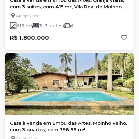
Casa à venda em Embu das Artes, Granja Viana,
com 3 suítes, com 415 m², Vila Real do Moinho
Velho
Granja Viana
415 m²
3 (3 suítes)
4
R$ 1.800.000
Casa à venda em Embu das Artes, Moinho Velho,
com 3 quartos, com 398.99 m²
Granja Viana