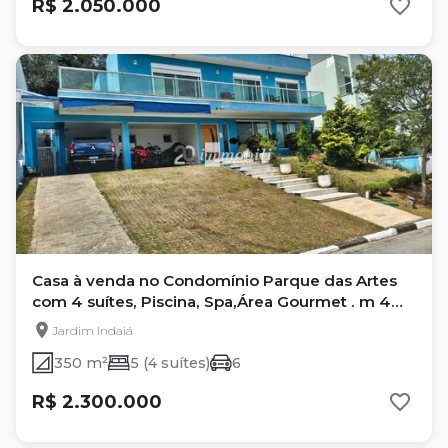
R$ 2.050.000
Casa à venda no Condomínio Parque das Artes
com 4 suítes, Piscina, Spa,Área Gourmet . m 4
suítes, escritório, área Gourmet, piscina, Spa
Jardim Indaiá
350 m²
5 (4 suítes)
6
R$ 2.300.000