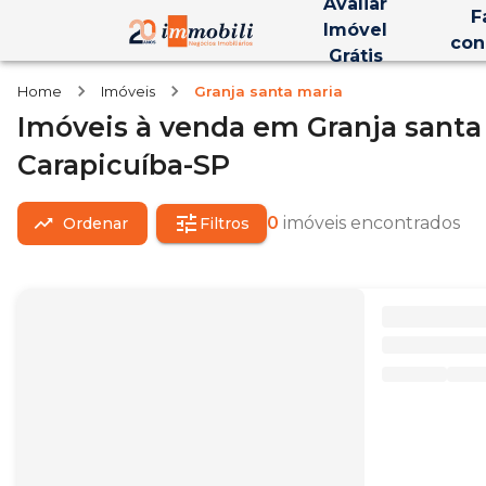
Avaliar
F
Imóvel
con
Grátis
Home
Imóveis
Granja santa maria
Imóveis
à venda
em
Granja santa
Carapicuíba-SP
0
imóveis encontrados
Ordenar
Filtros