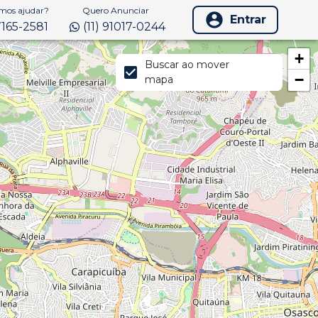
os ajudar?
Quero Anunciar
Entrar
97165-2581
(11) 91017-0244
+
Buscar ao mover
−
mapa