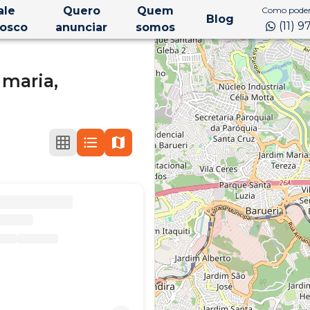
ale
Quero
Quem
Como podem
Blog
(11) 
osco
anunciar
somos
 maria,