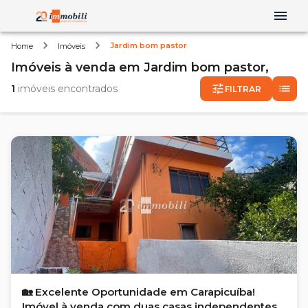
Jardim bom pastor
Home
Imóveis
Imóveis
à venda
em
Jardim bom pastor,
1
imóveis encontrados
FILTRAR
🏡 Excelente Oportunidade em Carapicuíba!
Imóvel à venda com duas casas independentes