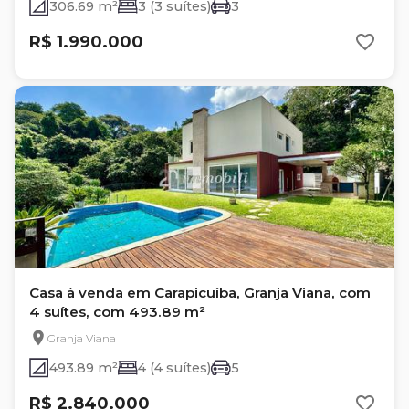
306.69 m²
3 (3 suítes)
3
R$ 1.990.000
Casa à venda em Carapicuíba, Granja Viana, com
4 suítes, com 493.89 m²
Granja Viana
493.89 m²
4 (4 suítes)
5
R$ 2.840.000