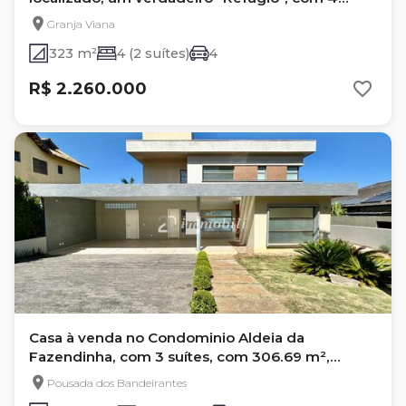
quartos na Granja Viana
Granja Viana
323 m²
4 (2 suítes)
4
R$ 2.260.000
Casa à venda no Condominio Aldeia da
Fazendinha, com 3 suítes, com 306.69 m²,
Granja Viana
Pousada dos Bandeirantes