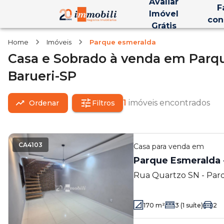
Avaliar
F
Imóvel
con
Grátis
Home
Imóveis
Parque esmeralda
Casa e Sobrado
à venda
em
Parq
Barueri-SP
1
imóveis encontrados
Ordenar
Filtros
CA4103
Casa
para venda em
Parque Esmeralda 
Rua Quartzo SN - Parq
- SP
170
m²
3
(1 suíte)
2