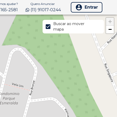
os ajudar?
Quero Anunciar
Entrar
97165-2581
(11) 91017-0244
+
Buscar ao mover
−
mapa