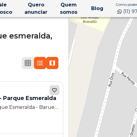
ale
Quero
Quem
Como podem
Blog
(11) 
osco
anunciar
somos
ue esmeralda,
- Parque Esmeralda
ue Esmeralda - Barueri