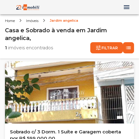
Jardim angelica
Home
Imóveis
Casa e Sobrado
à venda
em
Jardim
angelica,
1
imóveis encontrados
FILTRAR
Sobrado c/ 3 Dorm. 1 Suíte e Garagem coberta
por R$ 599.000,00