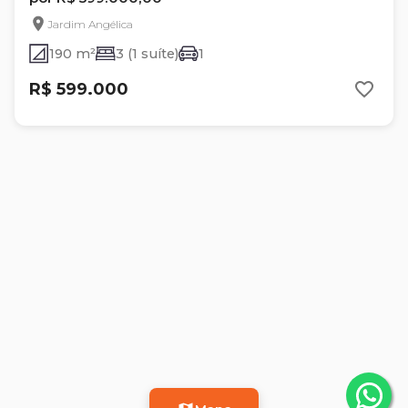
Jardim Angélica
190 m²
3 (1 suíte)
1
R$ 599.000