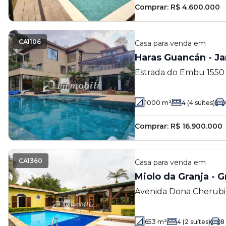
Comprar:
R$ 4.600.000
CA1106
Casa
para venda em
Haras Guancán - J
Estrada do Embu 1550 -
SP
1000
m²
4
(4 suítes)
Comprar:
R$ 16.900.000
CA1360
Casa
para venda em
Miolo da Granja - G
Avenida Dona Cherubin
Viana - Cotia - SP
653
m²
4
(2 suítes)
8