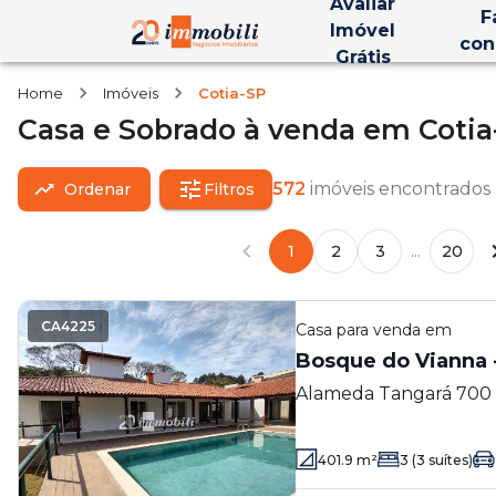
Avaliar
F
Imóvel
con
Grátis
Home
Imóveis
Cotia-SP
Casa e Sobrado
à venda
em
Cotia
572
imóveis encontrados
Ordenar
Filtros
1
2
3
...
20
CA4225
Casa
para venda em
Bosque do Vianna -
Alameda Tangará 700 - 
SP
401.9
m²
3
(3 suítes)