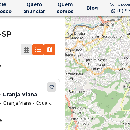
ale
Quero
Quem
Como podem
Blog
(11) 
osco
anunciar
somos
-SP
 Granja Viana
Granja Viana - Cotia -
9