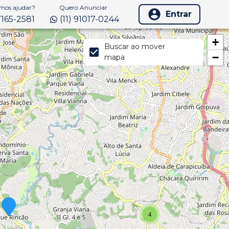
os ajudar?
Quero Anunciar
Entrar
97165-2581
(11) 91017-0244
+
Buscar ao mover
−
mapa
4