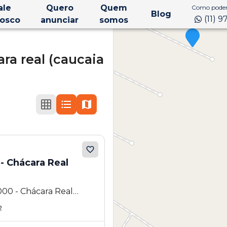
ale
Quero
Quem
Como podem
Blog
(11) 
osco
anunciar
somos
ra real (caucaia
- Chácara Real
000 - Chácara Real
a - SP
2