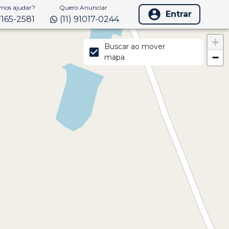
os ajudar?
Quero Anunciar
Entrar
97165-2581
(11) 91017-0244
+
Buscar ao mover
−
mapa