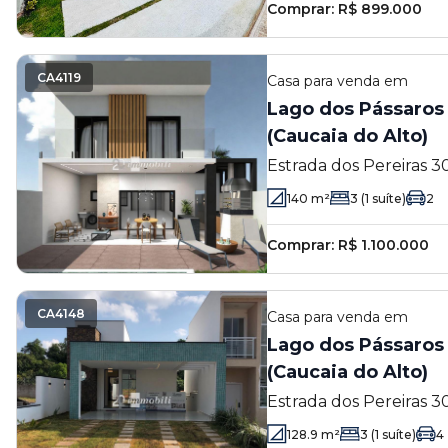
Comprar:
R$ 899.000
CA4119
Casa
para venda em
Lago dos Pássaros 
(Caucaia do Alto)
Estrada dos Pereiras 3
(Caucaia do Alto) - Coti
140
m²
3
(1 suíte)
2
Comprar:
R$ 1.100.000
CA4148
Casa
para venda em
Lago dos Pássaros 
(Caucaia do Alto)
Estrada dos Pereiras 3
(Caucaia do Alto) - Coti
128.9
m²
3
(1 suíte)
4