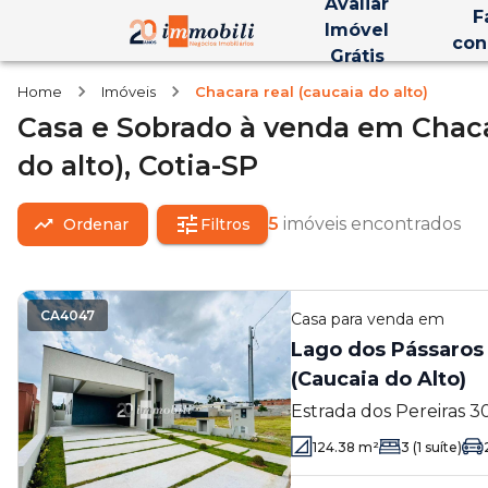
Avaliar
F
Imóvel
con
Grátis
Home
Imóveis
Chacara real (caucaia do alto)
Casa e Sobrado
à venda
em
Chaca
do alto),
Cotia-SP
5
imóveis encontrados
Ordenar
Filtros
CA4047
Casa
para venda em
Lago dos Pássaros 
(Caucaia do Alto)
Estrada dos Pereiras 3
(Caucaia do Alto) - Coti
124.38
m²
3
(1 suíte)