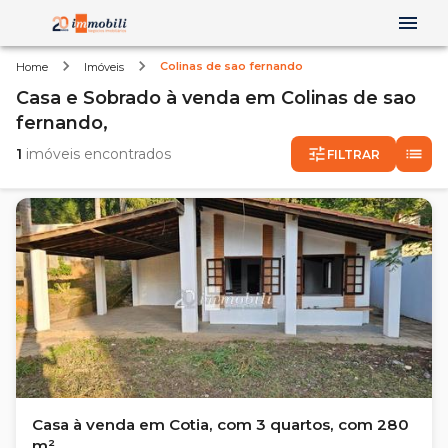
Colinas de sao fernando
Home
Imóveis
Casa e Sobrado
à venda
em
Colinas de sao
fernando,
1
imóveis encontrados
FILTRAR
Casa à venda em Cotia, com 3 quartos, com 280
m².