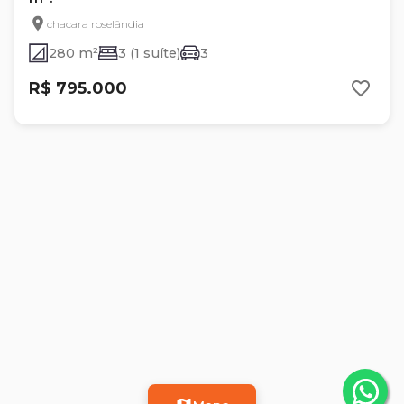
chacara roselândia
280 m²
3 (1 suíte)
3
R$ 795.000