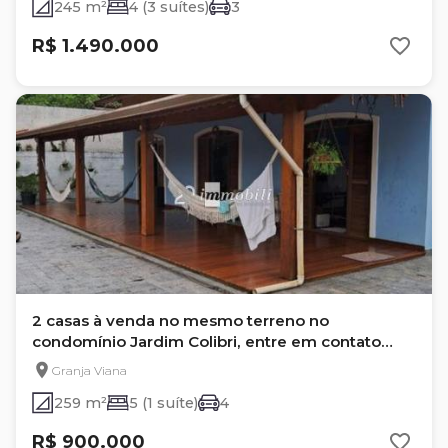
245 m²
4 (3 suítes)
3
R$ 1.490.000
2 casas à venda no mesmo terreno no
condomínio Jardim Colibri, entre em contato
para maiores informações!
Granja Viana
259 m²
5 (1 suíte)
4
R$ 900.000