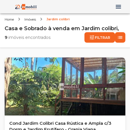
Jardim colibri
Home
Imóveis
Casa e Sobrado
à venda
em
Jardim colibri,
9
imóveis encontrados
FILTRAR
Cond Jardim Colibri Casa Rústica e Ampla c/3
Dorm e Jardim Frutífero - Granja Viana