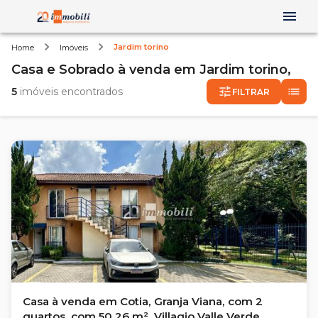
Jardim torino
Home
Imóveis
Casa e Sobrado
à venda
em
Jardim torino,
5
imóveis encontrados
FILTRAR
Casa à venda em Cotia, Granja Viana, com 2
quartos, com 50.26 m², Villagio Valle Verde