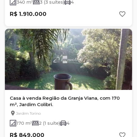
340 m²
3 (3 suítes)
4
R$ 1.910.000
Casa à venda Região da Granja Viana, com 170
m², Jardim Colibri.
Jardim Torino
170 m²
2 (1 suíte)
4
R$ 849.000