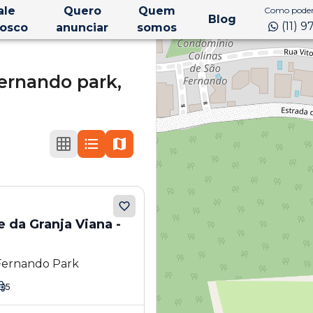
ale
Quero
Quem
Como podem
Blog
(11) 
osco
anunciar
somos
ernando park,
e da Granja Viana -
 Fernando Park
5