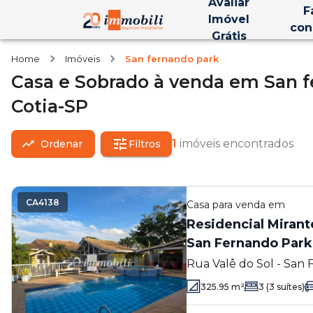
Avaliar
F
Imóvel
con
Grátis
Home
Imóveis
San fernando park
Casa e Sobrado
à venda
em
San f
Cotia-SP
1
imóveis encontrados
Ordenar
Filtros
CA4138
Casa
para venda em
Residencial Mirant
San Fernando Park
Rua Valê do Sol - San
325.95
m²
3
(3 suítes)