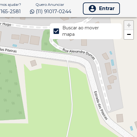
os ajudar?
Quero Anunciar
Entrar
97165-2581
(11) 91017-0244
+
Buscar ao mover
−
mapa