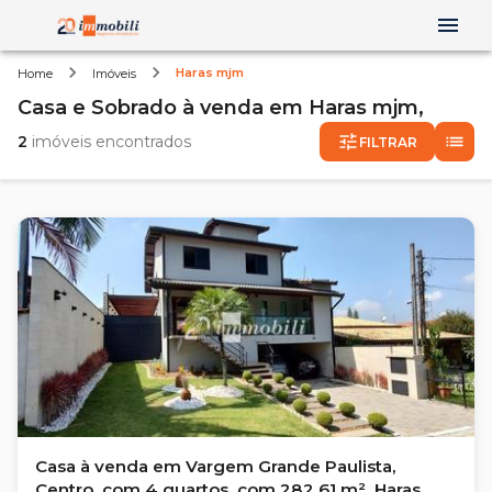
Haras mjm
Home
Imóveis
Casa e Sobrado
à venda
em
Haras mjm,
2
imóveis encontrados
FILTRAR
Casa à venda em Vargem Grande Paulista,
Centro, com 4 quartos, com 282.61 m², Haras