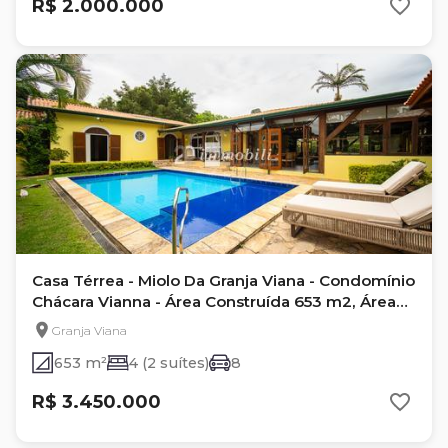
R$ 2.000.000
Casa Térrea - Miolo Da Granja Viana - Condomínio
Chácara Vianna - Área Construída 653 m2, Área
Terreno 1.848 m2, Valor de venda R$
Granja Viana
3.700.000,00, IPTU Mensal R$ 591,65 -
653 m²
4 (2 suítes)
8
Condomínio Mensal R$495,00
R$ 3.450.000