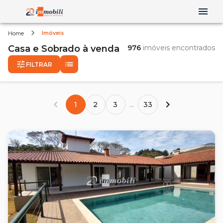
Imóveis
Home
Casa e Sobrado
à venda
976
imóveis encontrados
FILTRAR
1
2
3
...
33