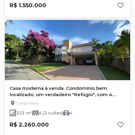
R$ 1.550.000
Casa moderna à venda. Condomínio bem
localizado, um verdadeiro "Refúgio", com 4
quartos na Granja Viana
Granja Viana
323 m²
4 (2 suítes)
4
R$ 2.260.000