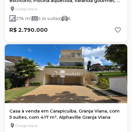
escritório, Piscina aquecida, varanda gourmet, 6
vagas em condomínio alto padrão!
Granja Viana
276 m²
5 (4 suítes)
6
R$ 2.790.000
Casa à venda em Carapicuíba, Granja Viana, com
5 suítes, com 417 m², Alphaville Granja Viana
Granja Viana