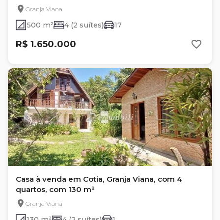
Henrique II
Granja Viana
500 m²
4 (2 suítes)
17
R$ 1.650.000
Casa à venda em Cotia, Granja Viana, com 4
quartos, com 130 m²
Granja Viana
130 m²
4 (2 suítes)
1