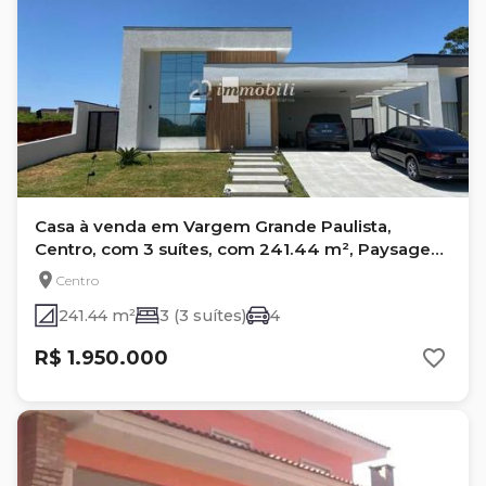
Casa à venda em Vargem Grande Paulista,
Centro, com 3 suítes, com 241.44 m², Paysage
Bella Vitta
Centro
241.44 m²
3 (3 suítes)
4
R$ 1.950.000