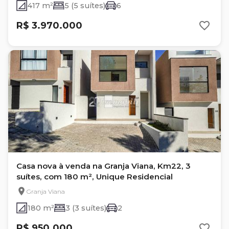
417 m²
5 (5 suítes)
6
R$ 3.970.000
Casa nova à venda na Granja Viana, Km22, 3
suítes, com 180 m², Unique Residencial
Granja Viana
180 m²
3 (3 suítes)
2
R$ 950.000