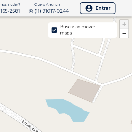
os ajudar?
Quero Anunciar
Entrar
97165-2581
(11) 91017-0244
+
Buscar ao mover
−
mapa