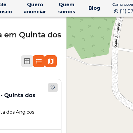
ale
Quero
Quem
Como podem
Blog
(11) 
osco
anunciar
somos
a
em
Quinta dos
- Quinta dos
ta dos Angicos