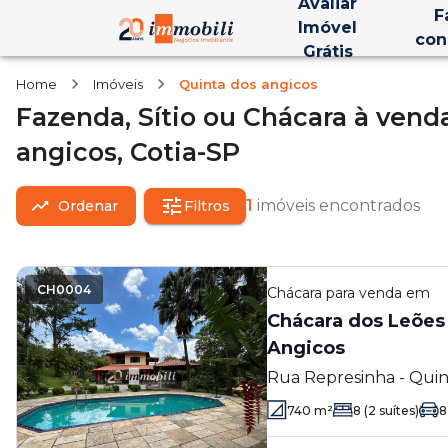
Avaliar
F
Imóvel
con
Grátis
Home
Imóveis
Quinta dos angicos
Fazenda, Sítio ou Chácara
à vend
angicos,
Cotia-SP
1
imóveis encontrados
Ordenar
Filtros
CH0004
Chácara
para venda em
Chácara dos Leões 
Angicos
Rua Represinha - Quin
740
m²
8
(2 suítes)
8