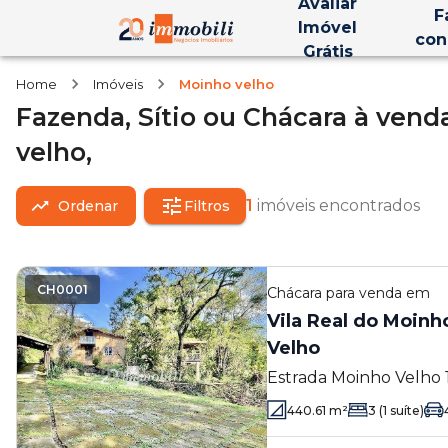
Avaliar
F
Imóvel
con
Grátis
Home
Imóveis
Moinho velho
Fazenda, Sítio ou Chácara
à vend
velho,
1
imóveis encontrados
Ordenar
Filtros
CH0001
Chácara
para venda em
Vila Real do Moinh
Velho
Estrada Moinho Velho 1
Embu das Artes - SP
440.61
m²
3
(1 suíte)