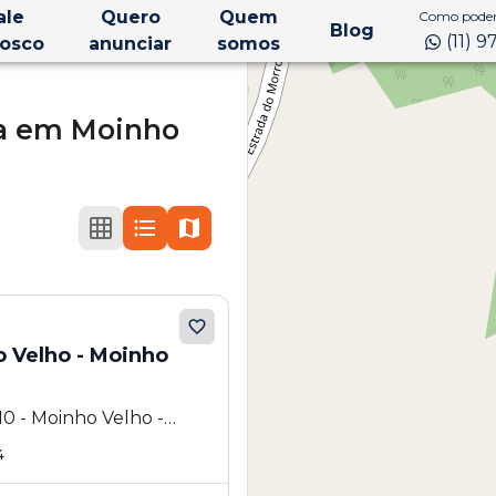
ale
Quero
Quem
Como podem
Blog
(11) 
osco
anunciar
somos
a
em
Moinho
o Velho - Moinho
0 - Moinho Velho -
4