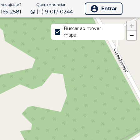
os ajudar?
Quero Anunciar
Entrar
97165-2581
(11) 91017-0244
+
Buscar ao mover
−
mapa