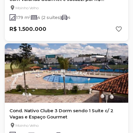
1.500.000,00 - Granja Viana
Moinho Velho
179 m²
4 (2 suítes)
4
R$ 1.500.000
Cond. Nativo Clube 3 Dorm sendo 1 Suíte c/ 2
Vagas e Espaço Gourmet
Moinho Velho