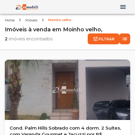
Moinho velho
Home
Imóveis
Imóveis
à venda
em
Moinho velho,
2
imóveis encontrados
FILTRAR
Cond. Palm Hills Sobrado com 4 dorm. 2 Suítes,
com Varanda Gourmet e Jacuzzi por R$