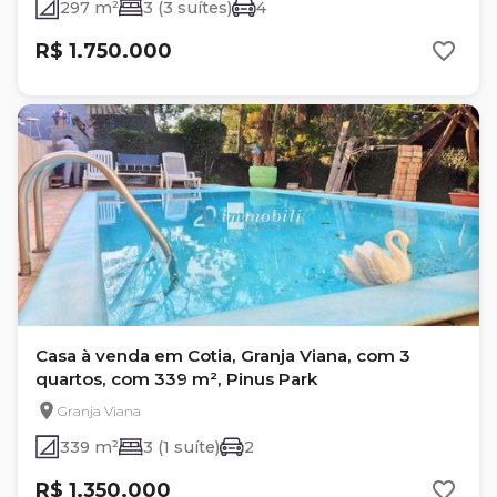
297 m²
3 (3 suítes)
4
R$ 1.750.000
Casa à venda em Cotia, Granja Viana, com 3
quartos, com 339 m², Pinus Park
Granja Viana
339 m²
3 (1 suíte)
2
R$ 1.350.000