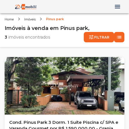
Pinus park
Home
Imóveis
Imóveis
à venda
em
Pinus park,
3
imóveis encontrados
FILTRAR
Cond. Pinus Park 3 Dorm. 1 Suíte Piscina c/ SPA e
Varanda Gourmet por R$ 1.590.000,00 - Granja