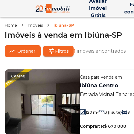
Avaliar
F
Imóvel
con
Grátis
Home
Imóveis
Ibiúna-SP
Imóveis
à venda
em
Ibiúna-SP
1
imóveis encontrados
Ordenar
Filtros
CA4140
Casa
para venda em
Ibiúna Centro
Estrada Vicinal Tancre
Centro - Ibiúna - SP
120
m²
3
(1 suíte)
8
Comprar:
R$ 670.000