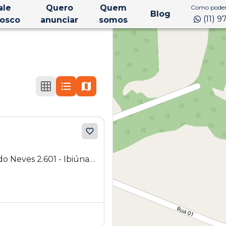
ale
Quero
Quem
Como podem
Blog
(11) 
osco
anunciar
somos
do Neves 2.601 - Ibiúna