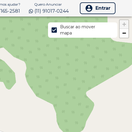
os ajudar?
Quero Anunciar
Entrar
97165-2581
(11) 91017-0244
+
Buscar ao mover
−
mapa