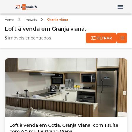
Granja viana
Home
Imóveis
Loft
à venda
em
Granja viana,
5
imóveis encontrados
FILTRAR
Loft à venda em Cotia, Granja Viana, com 1 suíte,
com 40 m², Le Grand Viana