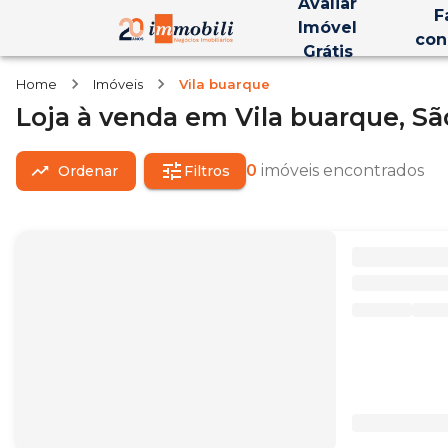
Avaliar
F
Imóvel
con
Grátis
Home
Imóveis
Vila buarque
Loja
à venda
em
Vila buarque,
Sã
0
imóveis encontrados
Ordenar
Filtros