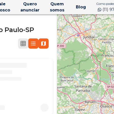
ale
Quero
Quem
Como podem
Blog
(11) 
osco
anunciar
somos
o Paulo-SP