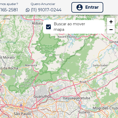
os ajudar?
Quero Anunciar
Entrar
97165-2581
(11) 91017-0244
+
Buscar ao mover
−
mapa