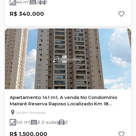
44 m²
2
1
R$ 340.000
Apartamento 141 m1, A venda No Condomínio
Mairarê Reserva Raposo Localizado Km 18
Raposo Tavares
Jardim Arpoador
141 m²
3 (1 suíte)
3
R$ 1.500.000