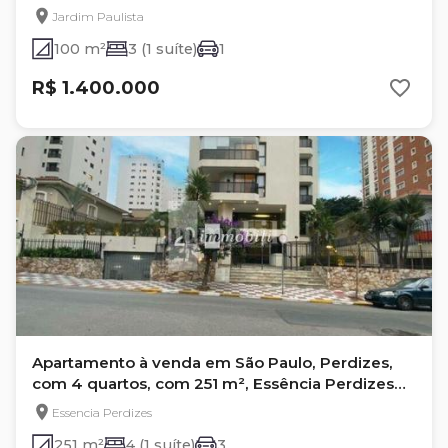
Bob Kennedy
Jardim Paulista
100 m²
3 (1 suíte)
1
R$ 1.400.000
Apartamento à venda em São Paulo, Perdizes,
com 4 quartos, com 251 m², Essência Perdizes
by Setin
Essencia Perdizes
251 m²
4 (1 suíte)
3