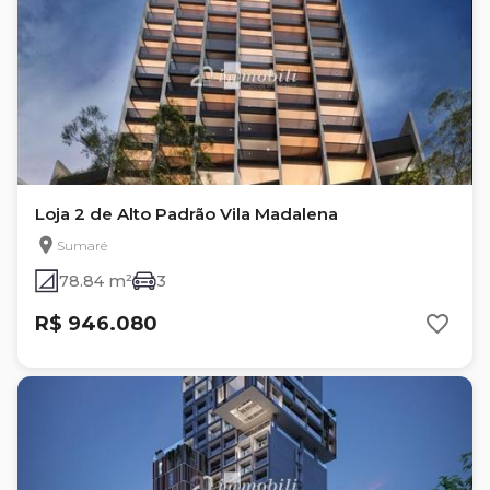
Loja 2 de Alto Padrão Vila Madalena
Sumaré
78.84 m²
3
R$ 946.080