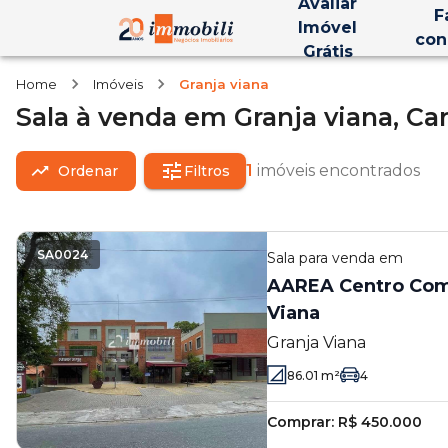
Avaliar
F
Imóvel
con
Grátis
Home
Imóveis
Granja viana
Sala
à venda
em
Granja viana,
Car
1
imóveis encontrados
Ordenar
Filtros
SA0024
Sala
para venda em
AAREA Centro Come
Viana
Granja Viana
86.01
m²
4
Comprar:
R$ 450.000