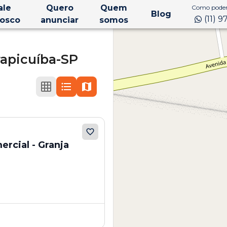
ale
Quero
Quem
Como podem
Blog
(11) 
osco
anunciar
somos
apicuíba-SP
rcial - Granja