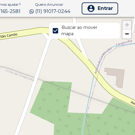
os ajudar?
Quero Anunciar
Entrar
97165-2581
(11) 91017-0244
+
Buscar ao mover
−
mapa