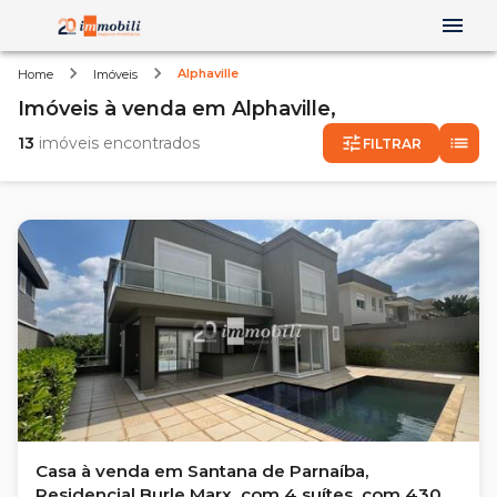
Alphaville
Home
Imóveis
Imóveis
à venda
em
Alphaville,
13
imóveis encontrados
FILTRAR
Casa à venda em Santana de Parnaíba,
Residencial Burle Marx, com 4 suítes, com 430