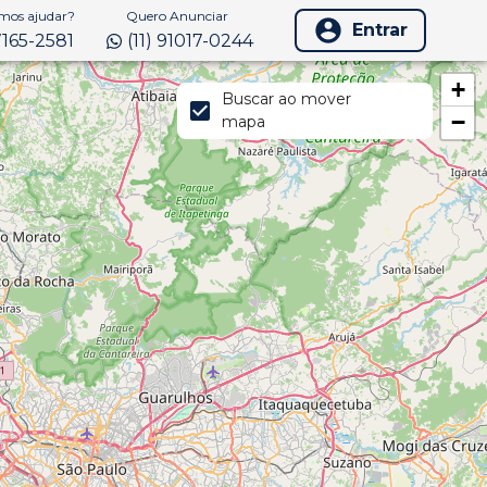
os ajudar?
Quero Anunciar
Entrar
97165-2581
(11) 91017-0244
+
Buscar ao mover
−
mapa