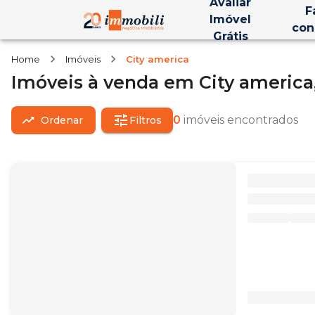
Avaliar
F
Imóvel
con
Grátis
Home
Imóveis
City america
Imóveis
à venda
em
City america
0
imóveis encontrados
Ordenar
Filtros