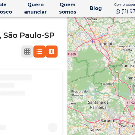
ale
Quero
Quem
Como podem
Blog
(11) 
osco
anunciar
somos
,
São Paulo-SP