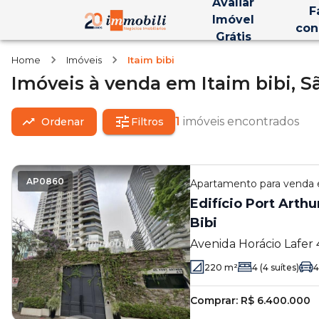
Avaliar
F
Imóvel
con
Grátis
Home
Imóveis
Itaim bibi
Imóveis
à venda
em
Itaim bibi,
S
1
imóveis encontrados
Ordenar
Filtros
AP0860
Apartamento
para venda
Edifício Port Arthur
Bibi
Avenida Horácio Lafer 4
Paulo - SP
220
m²
4
(4 suítes)
4
Comprar:
R$ 6.400.000