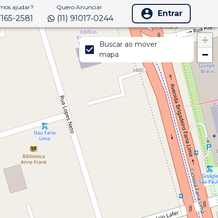
os ajudar?
Quero Anunciar
Entrar
97165-2581
(11) 91017-0244
+
Buscar ao mover
−
mapa