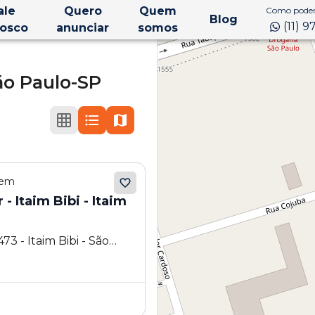
ale
Quero
Quem
Como podem
Blog
(11) 
osco
anunciar
somos
ão Paulo-SP
 em
 - Itaim Bibi - Itaim
73 - Itaim Bibi - São