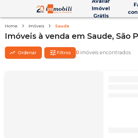
Avaliar
F
Imóvel
con
Grátis
Home
Imóveis
Saude
Imóveis
à venda
em
Saude,
São P
0
imóveis encontrados
Ordenar
Filtros