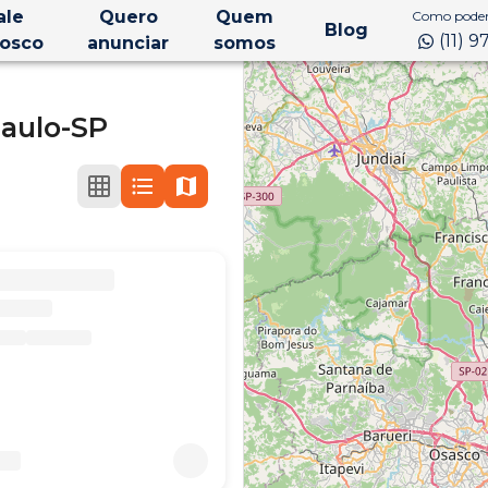
ale
Quero
Quem
Como podem
Blog
(11) 
osco
anunciar
somos
aulo-SP