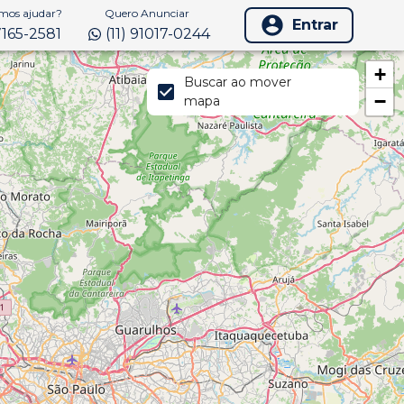
os ajudar?
Quero Anunciar
Entrar
97165-2581
(11) 91017-0244
+
Buscar ao mover
−
mapa