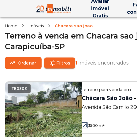
Avaliar
F
Imóvel
con
Grátis
Home
Imóveis
Chacara sao joao
Terreno
à venda
em
Chacara sao 
Carapicuíba-SP
1
imóveis encontrados
Ordenar
Filtros
TE0303
Terreno
para venda em
Chácara São João -
Avenida São Camilo 260
Carapicuíba - SP
3500
m²