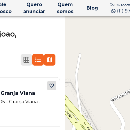
ale
Quero
Quem
Como podem
Blog
(11) 
osco
anunciar
somos
joao,
 Granja Viana
5 - Granja Viana -