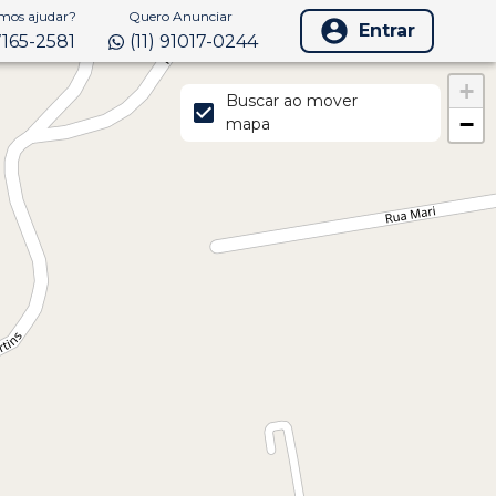
os ajudar?
Quero Anunciar
Entrar
97165-2581
(11) 91017-0244
+
Buscar ao mover
−
mapa