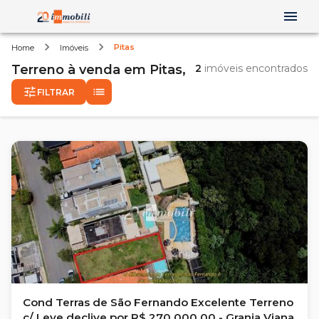
Pitas
Home
Imóveis
Terreno
à venda
em
Pitas,
2
imóveis encontrados
FILTRAR
Cond Terras de São Fernando Excelente Terreno
c/ Leve declive por R$ 270.000,00 - Granja Viana