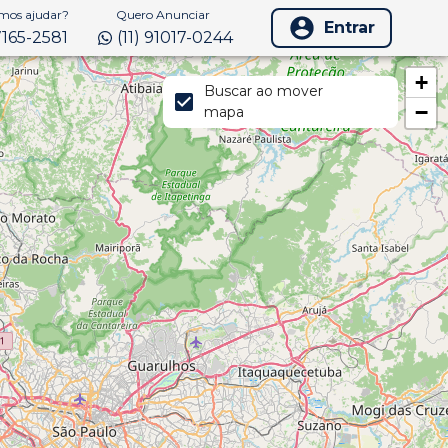
os ajudar?
Quero Anunciar
Entrar
97165-2581
(11) 91017-0244
+
Buscar ao mover
−
mapa