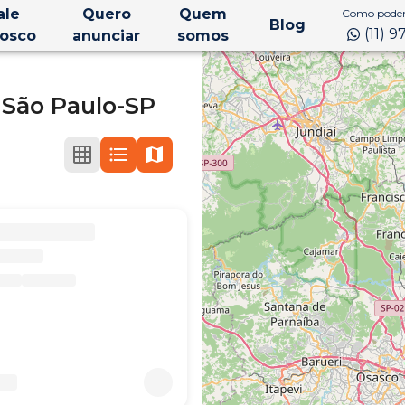
ale
Quero
Quem
Como podem
Blog
(11) 
osco
anunciar
somos
,
São Paulo-SP