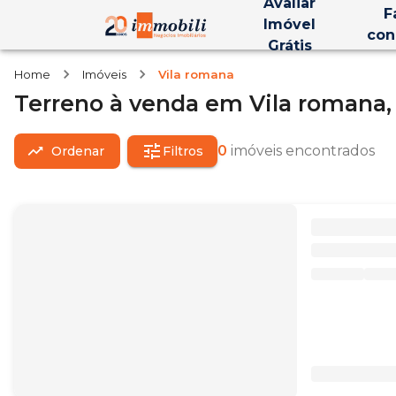
Avaliar
F
Imóvel
con
Grátis
Home
Imóveis
Vila romana
Terreno
à venda
em
Vila romana
0
imóveis encontrados
Ordenar
Filtros