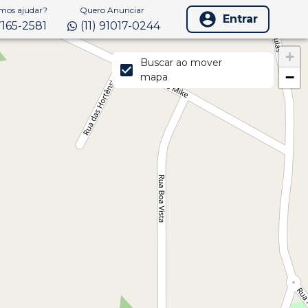
os ajudar?
Quero Anunciar
Entrar
97165-2581
(11) 91017-0244
+
Buscar ao mover
−
mapa