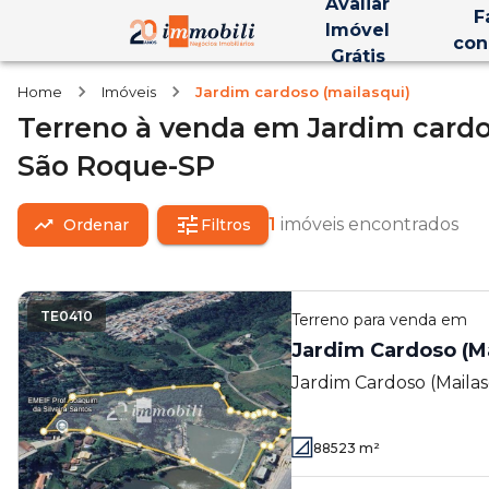
Avaliar
F
Imóvel
con
Grátis
Home
Imóveis
Jardim cardoso (mailasqui)
Terreno
à venda
em
Jardim cardo
São Roque-SP
1
imóveis encontrados
Ordenar
Filtros
TE0410
Terreno
para venda em
Jardim Cardoso (Ma
Jardim Cardoso (Mailas
88523
m²