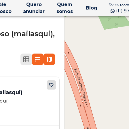
ale
Quero
Quem
Como podem
Blog
(11) 
osco
anunciar
somos
so (mailasqui),
ilasqui)
qui)