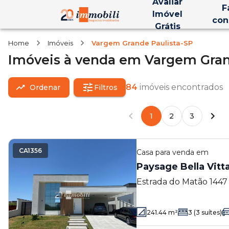
Avaliar
F
Imóvel
con
Grátis
Home
Imóveis
Vargem Grande Paulista-SP
Imóveis
à venda
em
Vargem Gran
84
imóveis encontrados
Ordenar
Filtros
1
2
3
CA1356
Casa
para venda em
Paysage Bella Vitta
Estrada do Matão 1447
Grande Paulista - SP
241.44
m²
3
(3 suítes)