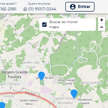
os ajudar?
Quero Anunciar
Entrar
97165-2581
(11) 91017-0244
+
Buscar ao mover
−
mapa