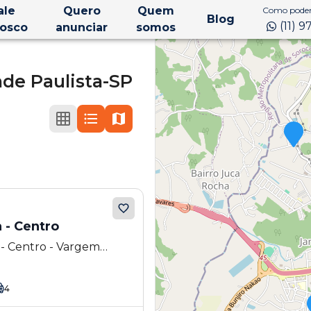
ale
Quero
Quem
Como podem
Blog
(11) 
osco
anunciar
somos
de Paulista-SP
 - Centro
 - Centro - Vargem
4