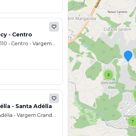
cy - Centro
 110 - Centro - Vargem
3
lia - Santa Adélia
 Adélia - Vargem Grande
7