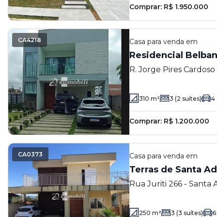
Comprar:
R$ 1.950.000
CA4218
Casa
para venda em
Residencial Belban
R. Jorge Pires Cardoso
Grande Paulista - SP
310
m²
3
(2 suítes)
4
Comprar:
R$ 1.200.000
CA0373
Casa
para venda em
Terras de Santa Adé
Rua Juriti 266 - Santa
Paulista - SP
250
m²
3
(3 suítes)
6